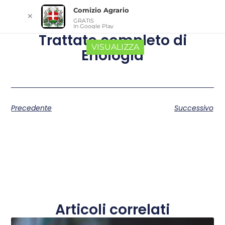
Comizio Agrario
✕
GRATIS
In Google Play
Trattato completo di
VISUALIZZA
Enologia
Precedente
Successivo
Articoli correlati