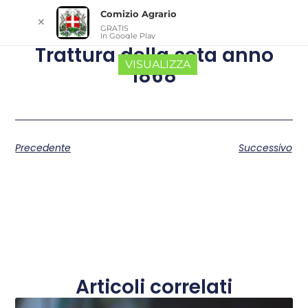
Comizio Agrario
✕
GRATIS
In Google Play
Trattura della seta anno
VISUALIZZA
1868
Precedente
Successivo
Articoli correlati