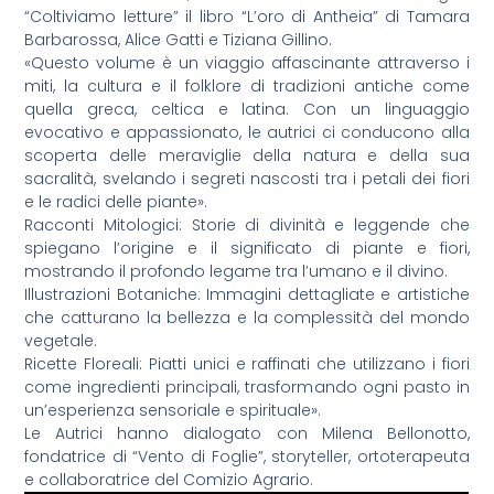
“Coltiviamo letture” il libro “L’oro di Antheia” di Tamara
Barbarossa, Alice Gatti e Tiziana Gillino.
«Questo volume è un viaggio affascinante attraverso i
miti, la cultura e il folklore di tradizioni antiche come
quella greca, celtica e latina. Con un linguaggio
evocativo e appassionato, le autrici ci conducono alla
scoperta delle meraviglie della natura e della sua
sacralità, svelando i segreti nascosti tra i petali dei fiori
e le radici delle piante».
Racconti Mitologici: Storie di divinità e leggende che
spiegano l’origine e il significato di piante e fiori,
mostrando il profondo legame tra l’umano e il divino.
Illustrazioni Botaniche: Immagini dettagliate e artistiche
che catturano la bellezza e la complessità del mondo
vegetale.
Ricette Floreali: Piatti unici e raffinati che utilizzano i fiori
come ingredienti principali, trasformando ogni pasto in
un’esperienza sensoriale e spirituale».
Le Autrici hanno dialogato con Milena Bellonotto,
fondatrice di “Vento di Foglie”, storyteller, ortoterapeuta
e collaboratrice del Comizio Agrario.