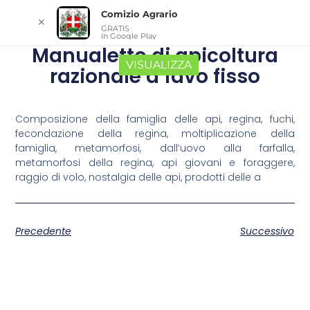
Comizio Agrario
✕
GRATIS
In Google Play
Manualetto di apicoltura
VISUALIZZA
razionale a favo fisso
Composizione della famiglia delle api, regina, fuchi,
fecondazione della regina, moltiplicazione della
famiglia, metamorfosi, dall’uovo alla farfalla,
metamorfosi della regina, api giovani e foraggere,
raggio di volo, nostalgia delle api, prodotti delle a
Precedente
Successivo