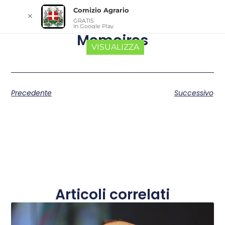
Comizio Agrario
✕
GRATIS
In Google Play
Memoires
VISUALIZZA
Precedente
Successivo
Articoli correlati