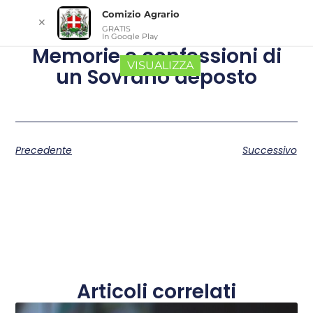
Comizio Agrario
✕
GRATIS
In Google Play
Memorie e confessioni di
VISUALIZZA
un Sovrano deposto
Precedente
Successivo
Articoli correlati