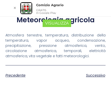
Comizio Agrario
✕
GRATIS
In Google Play
Meteorologia agricola
VISUALIZZA
Atmosfera terrestre, temperatura, distribuzione della
temperatura, vapor acqueo, condensazione,
precipitazione, pressione atmosferica, vento,
circolazione atmosferica, temporali, elettricità
atmosferica, vita vegetale e fatti meteorologici.
Precedente
Successivo