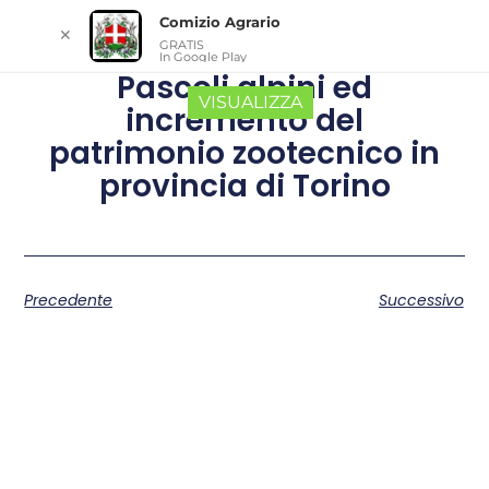
Comizio Agrario
✕
GRATIS
In Google Play
Pascoli alpini ed
VISUALIZZA
incremento del
patrimonio zootecnico in
provincia di Torino
Precedente
Successivo