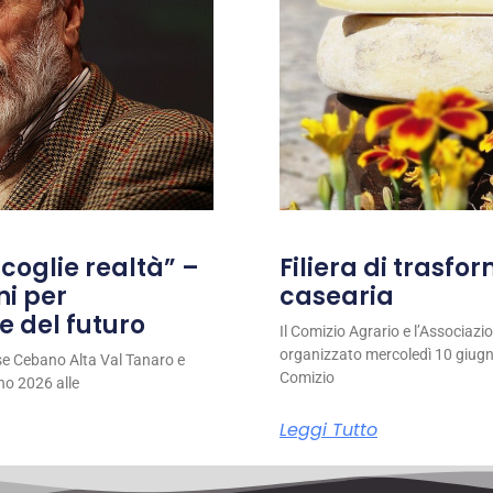
coglie realtà” –
Filiera di trasfo
ni per
casearia
e del futuro
Il Comizio Agrario e l’Associaz
organizzato mercoledì 10 giugno
se Cebano Alta Val Tanaro e
Comizio
no 2026 alle
Leggi Tutto