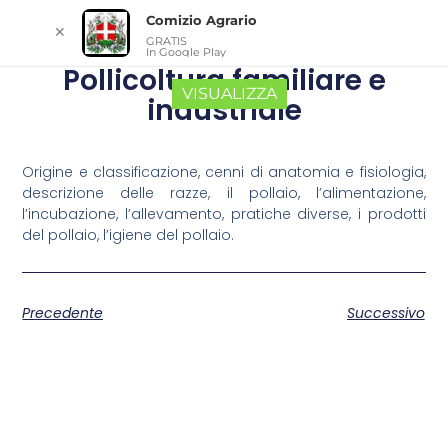
Comizio Agrario
✕
GRATIS
In Google Play
Pollicoltura familiare e
VISUALIZZA
industriale
Origine e classificazione, cenni di anatomia e fisiologia,
descrizione delle razze, il pollaio, l’alimentazione,
l’incubazione, l’allevamento, pratiche diverse, i prodotti
del pollaio, l’igiene del pollaio.
Precedente
Successivo