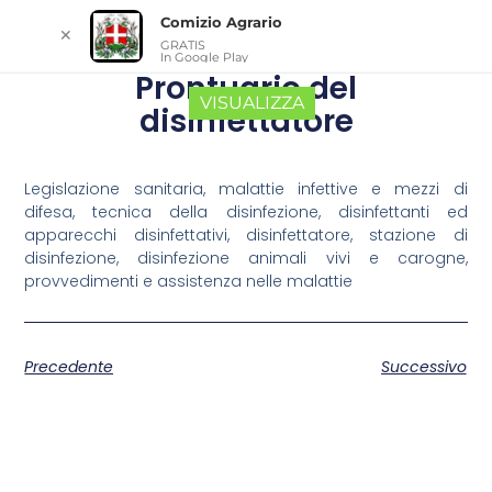
Comizio Agrario
✕
GRATIS
In Google Play
Prontuario del
VISUALIZZA
disinfettatore
Legislazione sanitaria, malattie infettive e mezzi di
difesa, tecnica della disinfezione, disinfettanti ed
apparecchi disinfettativi, disinfettatore, stazione di
disinfezione, disinfezione animali vivi e carogne,
provvedimenti e assistenza nelle malattie
Precedente
Successivo