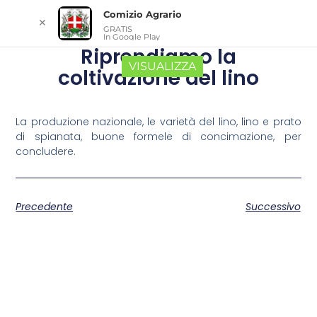
Comizio Agrario
✕
GRATIS
In Google Play
Riprendiamo la
VISUALIZZA
coltivazione del lino
La produzione nazionale, le varietà del lino, lino e prato
di spianata, buone formele di concimazione, per
concludere.
Precedente
Successivo