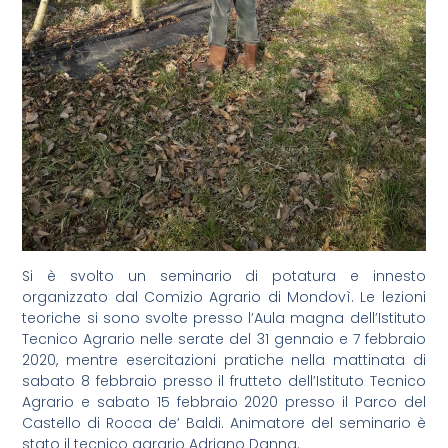
Si è svolto un seminario di potatura e innesto
organizzato dal Comizio Agrario di Mondovì. Le lezioni
teoriche si sono svolte presso l’Aula magna dell’Istituto
Tecnico Agrario nelle serate del 31 gennaio e 7 febbraio
2020, mentre esercitazioni pratiche nella mattinata di
sabato 8 febbraio presso il frutteto dell’Istituto Tecnico
Agrario e sabato 15 febbraio 2020 presso il Parco del
Castello di Rocca de’ Baldi. Animatore del seminario è
stato il tecnico agrario Adriano Danna.