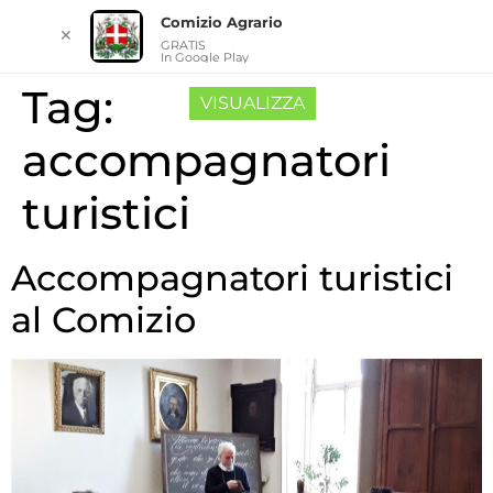
Comizio Agrario
✕
GRATIS
In Google Play
Tag:
VISUALIZZA
accompagnatori
turistici
Accompagnatori turistici
al Comizio