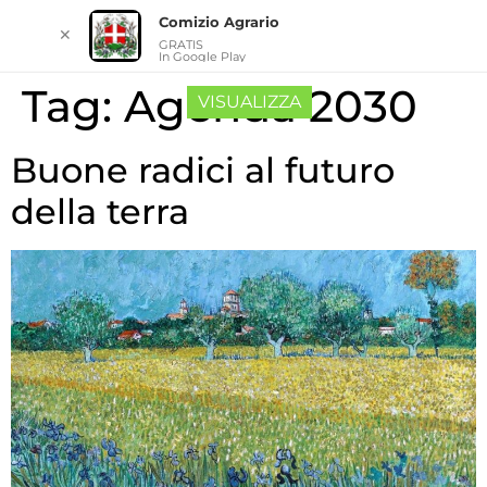
Comizio Agrario
✕
GRATIS
In Google Play
Tag:
Agenda 2030
VISUALIZZA
Buone radici al futuro
della terra