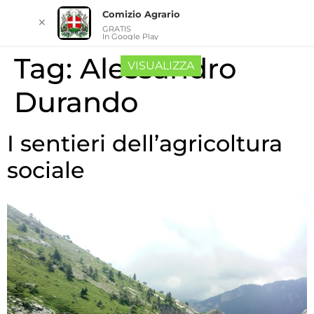
Comizio Agrario
✕
GRATIS
In Google Play
Tag:
Alessandro
VISUALIZZA
Durando
I sentieri dell’agricoltura
sociale