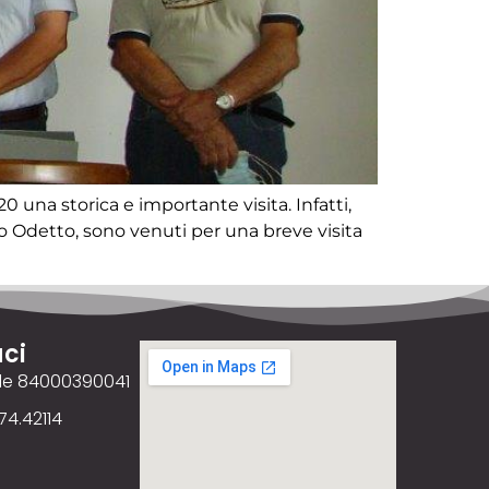
una storica e importante visita. Infatti,
ico Odetto, sono venuti per una breve visita
ci
ale 84000390041
74.42114