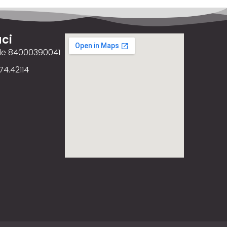
ci
ale 84000390041
74.42114