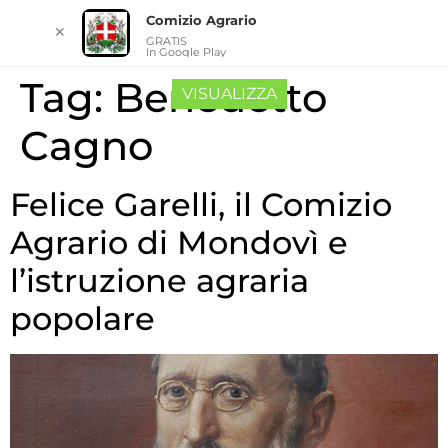
Comizio Agrario
✕
GRATIS
In Google Play
Tag:
Benedetto
VISUALIZZA
Cagno
Felice Garelli, il Comizio
Agrario di Mondovì e
l’istruzione agraria
popolare