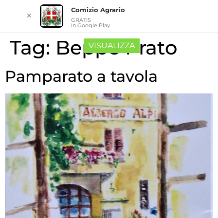
Comizio Agrario
✕
GRATIS
In Google Play
Tag:
Beppe Prato
VISUALIZZA
Pamparato a tavola