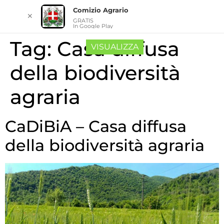
Comizio Agrario
✕
GRATIS
In Google Play
Tag:
Casa diffusa
VISUALIZZA
della biodiversità
agraria
CaDiBiA – Casa diffusa
della biodiversità agraria