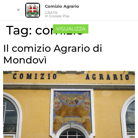
Comizio Agrario
✕
GRATIS
In Google Play
Tag:
comizio
VISUALIZZA
Il comizio Agrario di
Mondovì