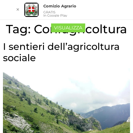
Comizio Agrario
✕
GRATIS
In Google Play
Tag:
Confagricoltura
VISUALIZZA
I sentieri dell’agricoltura
sociale