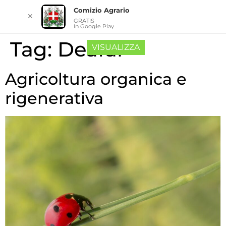
Comizio Agrario
✕
GRATIS
In Google Play
Tag:
Deafal
VISUALIZZA
Agricoltura organica e
rigenerativa