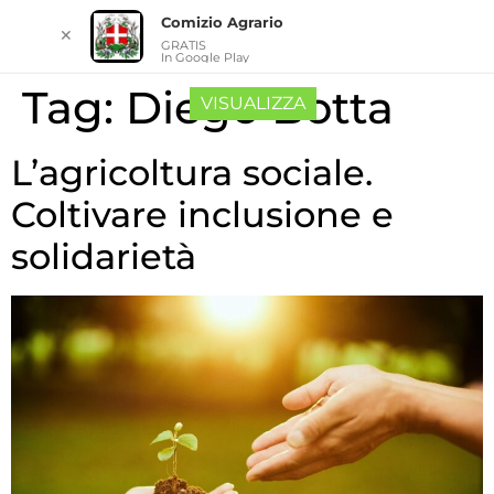
Comizio Agrario
✕
GRATIS
In Google Play
Tag:
Diego Botta
VISUALIZZA
L’agricoltura sociale.
Coltivare inclusione e
solidarietà