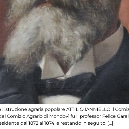
ì e l’istruzione agraria popolare ATTILIO IANNIELLO Il Com
el Comizio Agrario di Mondovì fu il professor Felice Garelli
idente dal 1872 al 1874, e restando in seguito, […]