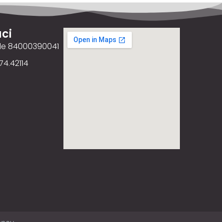
ci
ale 84000390041
74.42114