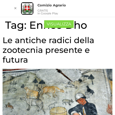
Comizio Agrario
✕
GRATIS
In Google Play
Tag:
Enrico Dho
VISUALIZZA
Le antiche radici della
zootecnia presente e
futura