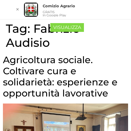
Comizio Agrario
✕
GRATIS
In Google Play
Tag:
Fabrizio
VISUALIZZA
Audisio
Agricoltura sociale.
Coltivare cura e
solidarietà: esperienze e
opportunità lavorative