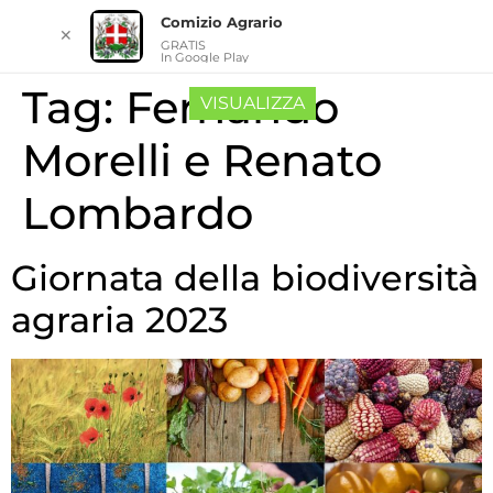
Comizio Agrario
✕
GRATIS
In Google Play
Tag:
Fernando
VISUALIZZA
Morelli e Renato
Lombardo
Giornata della biodiversità
agraria 2023