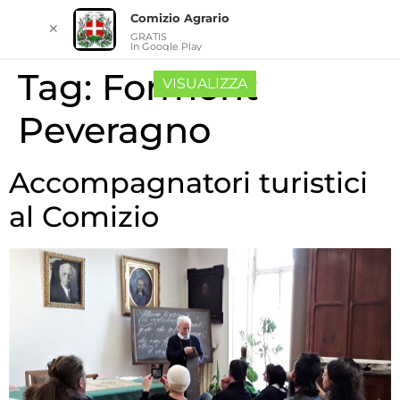
Comizio Agrario
✕
GRATIS
In Google Play
Tag:
Formont
VISUALIZZA
Peveragno
Accompagnatori turistici
al Comizio