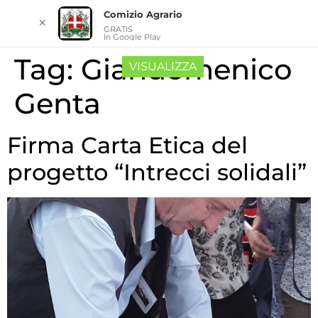
Comizio Agrario
✕
GRATIS
In Google Play
Tag:
Giandomenico
VISUALIZZA
Genta
Firma Carta Etica del
progetto “Intrecci solidali”