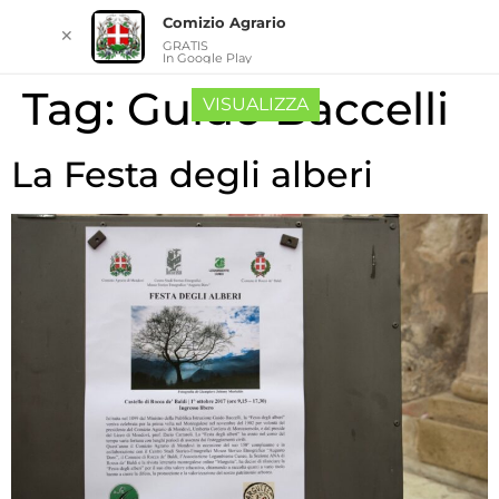
Comizio Agrario
✕
GRATIS
In Google Play
Tag:
Guido Baccelli
VISUALIZZA
La Festa degli alberi