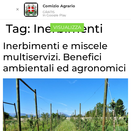
Comizio Agrario
✕
GRATIS
In Google Play
Tag:
Inerbimenti
VISUALIZZA
Inerbimenti e miscele
multiservizi. Benefici
ambientali ed agronomici