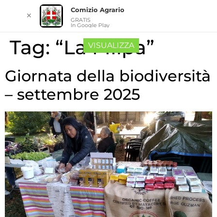
Comizio Agrario
✕
GRATIS
In Google Play
Tag:
“La MIlpa”
VISUALIZZA
Giornata della biodiversità
– settembre 2025