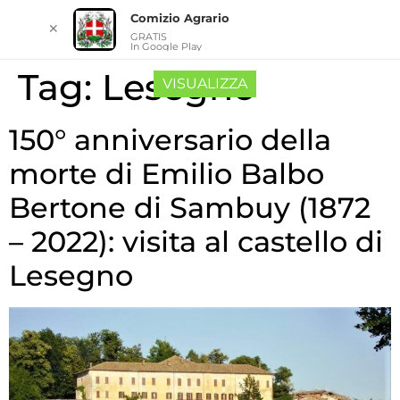
Comizio Agrario
✕
GRATIS
In Google Play
Tag:
Lesegno
VISUALIZZA
150° anniversario della
morte di Emilio Balbo
Bertone di Sambuy (1872
– 2022): visita al castello di
Lesegno