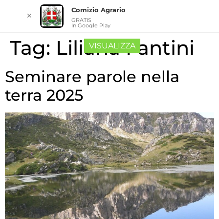
Comizio Agrario
✕
GRATIS
In Google Play
Tag:
Liliana Fantini
VISUALIZZA
Seminare parole nella
terra 2025