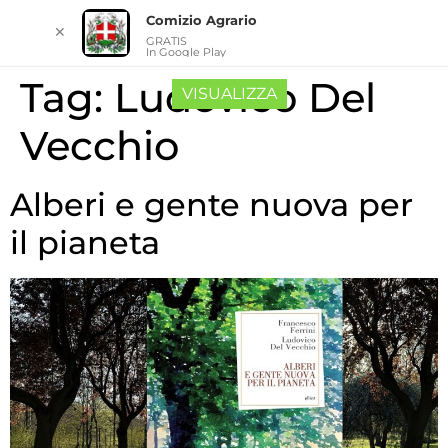
Comizio Agrario
✕
GRATIS
In Google Play
Tag:
Ludovico Del
VISUALIZZA
Vecchio
Alberi e gente nuova per
il pianeta