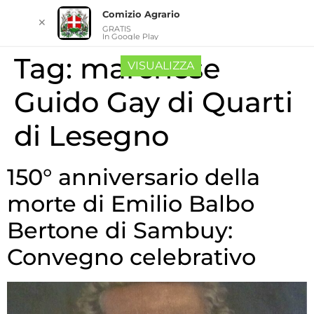
Comizio Agrario
✕
GRATIS
In Google Play
Tag:
marchese
VISUALIZZA
Guido Gay di Quarti
di Lesegno
150° anniversario della
morte di Emilio Balbo
Bertone di Sambuy:
Convegno celebrativo