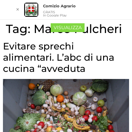
Comizio Agrario
✕
GRATIS
In Google Play
Tag:
Marco Fulcheri
VISUALIZZA
Evitare sprechi
alimentari. L’abc di una
cucina “avveduta