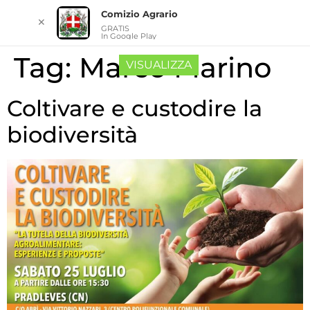
Comizio Agrario
✕
GRATIS
In Google Play
Tag:
Marco Marino
VISUALIZZA
Coltivare e custodire la
biodiversità