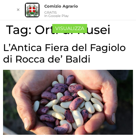
Comizio Agrario
✕
GRATIS
In Google Play
Tag:
Orti di Rusei
VISUALIZZA
L’Antica Fiera del Fagiolo
di Rocca de’ Baldi