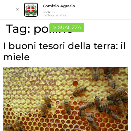
Comizio Agrario
✕
GRATIS
In Google Play
Tag:
polline
VISUALIZZA
I buoni tesori della terra: il
miele