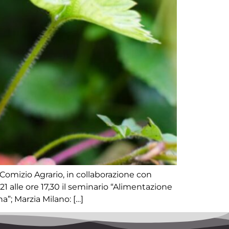
 Comizio Agrario, in collaborazione con
1 alle ore 17,30 il seminario “Alimentazione
na”; Marzia Milano: […]