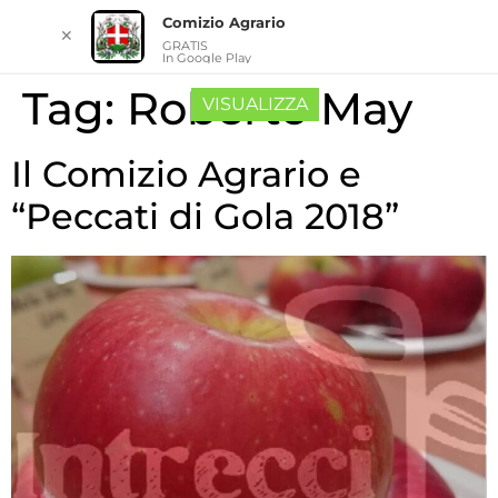
Comizio Agrario
✕
GRATIS
In Google Play
Tag:
Roberto May
VISUALIZZA
Il Comizio Agrario e
“Peccati di Gola 2018”