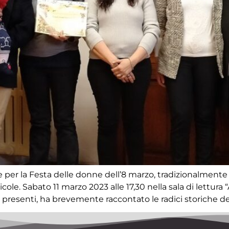
tive per la Festa delle donne dell’8 marzo, tradizionalme
le. Sabato 11 marzo 2023 alle 17,30 nella sala di lettura 
o i presenti, ha brevemente raccontato le radici storiche de