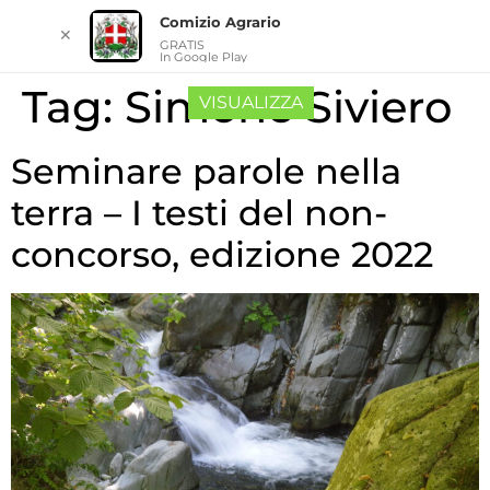
Comizio Agrario
✕
GRATIS
In Google Play
Tag:
Simone Siviero
VISUALIZZA
Seminare parole nella
terra – I testi del non-
concorso, edizione 2022