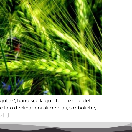
rgutte”, bandisce la quinta edizione del
e loro declinazioni alimentari, simboliche,
 […]