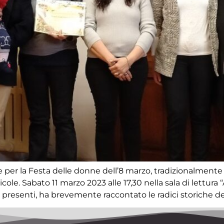
tive per la Festa delle donne dell’8 marzo, tradizionalme
le. Sabato 11 marzo 2023 alle 17,30 nella sala di lettura 
o i presenti, ha brevemente raccontato le radici storiche de