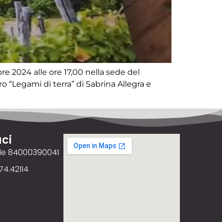
e 2024 alle ore 17,00 nella sede del
ro “Legami di terra” di Sabrina Allegra e
ci
ale 84000390041
74.42114