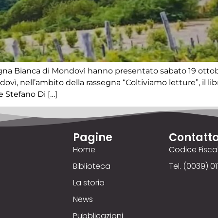
agna Bianca di Mondovì hanno presentato sabato 19 ottobr
ovì, nell’ambito della rassegna “Coltiviamo letture”, il lib
e Stefano Di […]
Pagine
Contatta
Home
Codice Fisc
Biblioteca
Tel. (0039) 01
La storia
News
Pubblicazioni