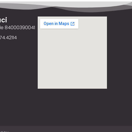
ci
ale 84000390041
74.42114